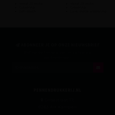
Vanaf 25 stuks
Vanaf 25 stuks
Gravering
Gravering
Soft-touch
Luxe, matte uitstraling
ABONNEER JE OP ONZE NIEUWSBRIEF
Blijf op de hoogte van onze laatste
aanbiedingen
PENNENDRUKKERIJ.NL
Gildestraat 17,
8263 AH Kampen