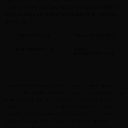
blauwe inkt. Inclusief gravure en al te personaliseren
vanaf 25 stuks: een stijlvol relatiegeschenk met luxe
uitstraling.
Lees meer..
SCHERPE PRIJZEN
SNELLE LEVERTIJDEN
GÉÉN INSTELKOSTEN
GRATIS
BESTANDSCONTROLE
De Alicante Rubberish balpen combineert stijl en
comfort dankzij de rubberachtige behuizing die prettig
in de hand ligt. Met hoogwaardige inkt schrijft de pen
soepel en vlekkeloos, terwijl het moderne ontwerp
een elegante uitstraling geeft. Door de duurzame
kwaliteit is deze balpen geschikt voor langdurig