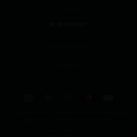
Sitemap
MIJN ACCOUNT
Account informatie
Mijn bestellingen
Mijn verlanglijst
Vergelijk
Alle producten
© Copyright 2026 Pennendrukkerij.nl - Powered by
Lightspeed
- Theme by
Dyvelopment
Pennendrukkerij.nl
scores a
4.4
/
5
out of
23
klantbeoordelingen at
Google