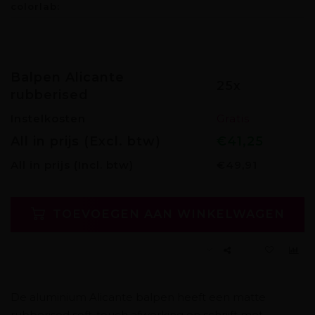
colorlab:
Balpen Alicante
25x
rubberised
Instelkosten
Gratis
All in prijs (Excl. btw)
€41,25
All in prijs
(Incl. btw)
€49,91
TOEVOEGEN AAN WINKELWAGEN
De aluminium Alicante balpen heeft een matte
rubberised soft-touch afwerking en schrijft met