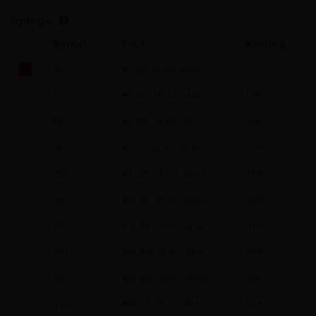
Oplage
Aantal
Prijs
Korting
25
€1,65
(Excl. btw)
-
50
€1,45
(Excl. btw)
12%
75
€1,30
(Excl. btw)
21%
100
€1,10
(Excl. btw)
33%
150
€1,03
(Excl. btw)
38%
200
€0,95
(Excl. btw)
42%
250
€0,89
(Excl. btw)
46%
300
€0,84
(Excl. btw)
49%
350
€0,80
(Excl. btw)
52%
400
€0,76
(Excl. btw)
54%