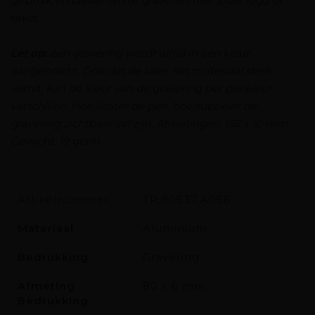
gebruik en ideaal om te graveren met jouw logo of
tekst.
Let op:
een gravering wordt altijd in één kleur
aangebracht. Doordat de laser het materiaal sterk
verhit, kan de kleur van de gravering per penkleur
verschillen. Hoe lichter de pen, hoe subtieler de
gravering zichtbaar zal zijn. Afmetingen: 138 x 10 mm.
Gewicht: 19 gram.
Artikelnummer:
TP.80537.A056
Materiaal
Aluminium
Bedrukking
Gravering
Afmeting
80 x 6 mm
Bedrukking