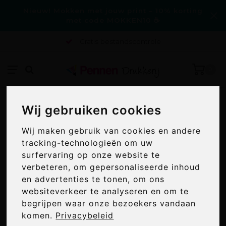
Nieuw! Mokken met jouw print – 10% korting
met code MOKKEN10 ☕
Gratis bestandscontrole
0
Home
/
Balpen Alicante rubberised
Wij gebruiken cookies
Wij gebruiken cookies
BALPEN ALICANTE RUBBERISED
Wij maken gebruik van cookies en andere
Wij maken gebruik van cookies en andere
tracking-technologieën om uw
tracking-technologieën om uw
surfervaring op onze website te
surfervaring op onze website te
verbeteren, om gepersonaliseerde inhoud
verbeteren, om gepersonaliseerde inhoud
en advertenties te tonen, om ons
en advertenties te tonen, om ons
websiteverkeer te analyseren en om te
websiteverkeer te analyseren en om te
begrijpen waar onze bezoekers vandaan
begrijpen waar onze bezoekers vandaan
komen.
komen.
Privacybeleid
Privacybeleid