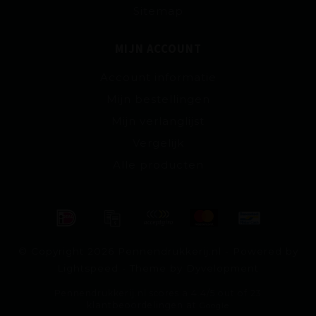
Sitemap
MIJN ACCOUNT
Account informatie
Mijn bestellingen
Mijn verlanglijst
Vergelijk
Alle producten
© Copyright 2026 Pennendrukkerij.nl - Powered by
Lightspeed
- Theme by
Dyvelopment
Pennendrukkerij.nl
scores a
4.4
/
5
out of
23
klantbeoordelingen at
Google