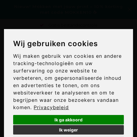
Nieuw! Mokken met jouw print – 10% korting
met code MOKKEN10 ☕
Gratis bestandscontrole
Wij gebruiken cookies
Wij gebruiken cookies
0
Wij maken gebruik van cookies en andere
Wij maken gebruik van cookies en andere
Home
/
Kantoorartikelen bedrukken
/
Markeerstiften
tracking-technologieën om uw
tracking-technologieën om uw
bedrukken
surfervaring op onze website te
surfervaring op onze website te
MARKEERSTIFTEN
verbeteren, om gepersonaliseerde inhoud
verbeteren, om gepersonaliseerde inhoud
BEDRUKKEN
en advertenties te tonen, om ons
en advertenties te tonen, om ons
Voordelig markeerstiften bedrukken voor jouw
websiteverkeer te analyseren en om te
websiteverkeer te analyseren en om te
bedrijf of event. Je ontwerp wordt altijd gratis
begrijpen waar onze bezoekers vandaan
begrijpen waar onze bezoekers vandaan
gecontroleerd.
komen.
komen.
Privacybeleid
Privacybeleid
24
Ik ga akkoord
Ik ga akkoord
Min: €
0
Max: €
500
Ik weiger
Ik weiger