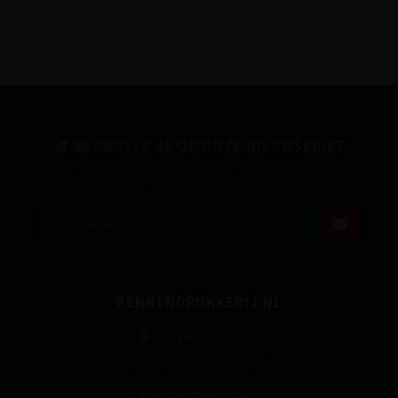
ABONNEER JE OP ONZE NIEUWSBRIEF
Blijf op de hoogte van onze laatste
aanbiedingen
PENNENDRUKKERIJ.NL
Gildestraat 17,
8263 AH Kampen
030 7400 130