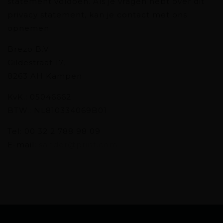
statement voldoen. Als je vragen hebt over dit
privacy statement, kan je contact met ons
opnemen:
Brezo B.V.
Gildestraat 17,
8263 AH Kampen
KvK.: 05046662.
BTW.: NL810334069B01
Tel: 00 32 2 788 98 09
E-mail:
sander@print.com