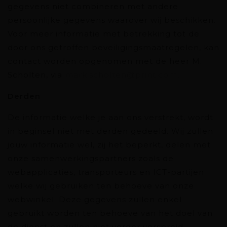
gegevens niet combineren met andere
persoonlijke gegevens waarover wij beschikken.
Voor meer informatie met betrekking tot de
door ons getroffen beveiligingsmaatregelen, kan
contact worden opgenomen met de heer M.
Scholten, via
mark.scholten@print.com
.
Derden
De informatie welke je aan ons verstrekt, wordt
in beginsel niet met derden gedeeld. Wij zullen
jouw informatie wel, zij het beperkt, delen met
onze samenwerkingspartners zoals de
webapplicaties, transporteurs en ICT-partijen
welke wij gebruiken ten behoeve van onze
webwinkel. Deze gegevens zullen enkel
gebruikt worden ten behoeve van het doel van
de dienst en zullen niet verder verspreid