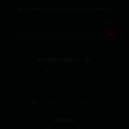
ABONNEER JE OP ONZE NIEUWSBRIEF
Blijf op de hoogte van onze laatste
aanbiedingen
PENNENDRUKKERIJ.NL
Gildestraat 17,
8263 AH Kampen
030 7400 130
info@pennendrukkerij.nl
REVIEWS