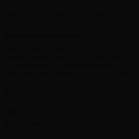
aanleiding geven. Het meest actuele privacy
statement kan je vinden op onze website:
www.pennendrukkerij.nl
.
Wat zijn persoonsgegevens?
De Algemene Verordening
Gegevensbescherming (AVG) geeft aan dat een
persoonsgegeven elk gegeven is over een
geïdentificeerde of identificeerbare natuurlijke
persoon. Dit betekent dat informatie ofwel
direct over iemand gaat, ofwel naar deze
persoon te herleiden is.
Over ons
Brezo, gevestigd aan de Gildestraat 17, 8263 AH
Kampen is verantwoordelijke in de zin van de