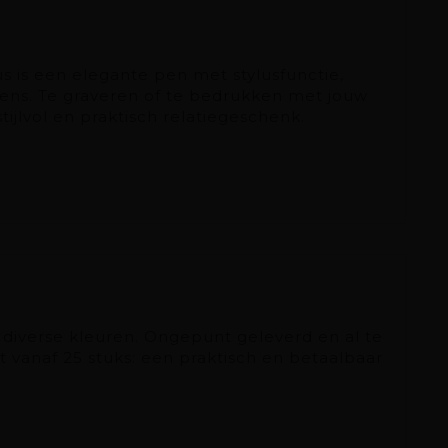
s is een elegante pen met stylusfunctie,
eens. Te graveren of te bedrukken met jouw
stijlvol en praktisch relatiegeschenk.
 diverse kleuren. Ongepunt geleverd en al te
 vanaf 25 stuks: een praktisch en betaalbaar