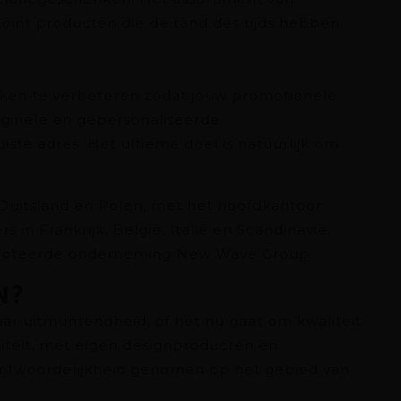
oint producten die de tand des tijds hebben
eken te verbeteren zodat jouw promotionele
riginele en gepersonaliseerde
iste adres. Het ultieme doel is natuurlijk om
 Duitsland en Polen, met het hoofdkantoor
in Frankrijk, België, Italië en Scandinavië.
enoteerde onderneming New Wave Group.
N?
naar uitmuntendheid, of het nu gaat om kwaliteit
titeit, met eigen designproducten en
ntwoordelijkheid genomen op het gebied van