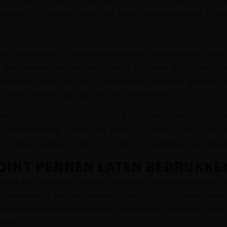
kkerij.nl bestaat deels uit deze hoogwaardige Topp
.
int innoveren ze voortdurend door productietechni
 aantrekkelijker worden! Als je op zoek bent naar o
rtikelen, dan ben je bij Pennendrukkerij.nl aan het ju
promotionele producten te realiseren.
heeft handels- en productiebedrijven in Nederland,
 in Nederland. Daarnaast zitten er vertegenwoordigers 
02 maakt Toppoint deel uit van de Zweedse beursg
OINT PENNEN LATEN BEDRUKKE
 staat bij Toppoint voorop, er wordt altijd gestreefd 
. Innovatie is een kernaspect van Toppoint haar iden
erde productietechnieken. Bovendien wordt er vera
heid.