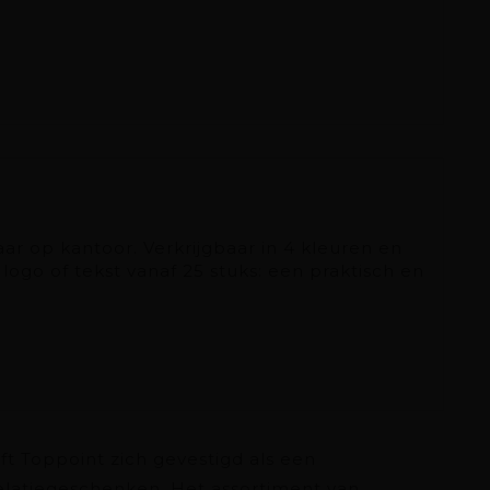
ar op kantoor. Verkrijgbaar in 4 kleuren en
logo of tekst vanaf 25 stuks: een praktisch en
ft Toppoint zich gevestigd als een
latiegeschenken. Het assortiment van