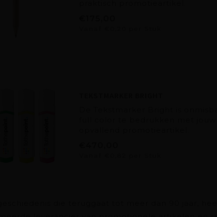
praktisch promotieartikel.
€175,00
Vanaf €0,20 per Stuk
TEKSTMARKER BRIGHT
De Tekstmarker Bright is onmisba
full color te bedrukken met jouw 
opvallend promotieartikel.
€470,00
Vanaf €0,82 per Stuk
eschiedenis die teruggaat tot meer dan 90 jaar, hee
erde leverancier van promotionele artikelen en re