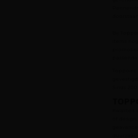
Pennendru
doorstaan
Bij Toppo
items nog
promotiea
passende 
Toppoint 
gevestigd
Sinds 20
TOPP
Kwaliteit
of design
geavance
duurzaam