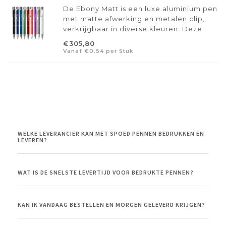
De Ebony Matt is een luxe aluminium pen
met matte afwerking en metalen clip,
verkrijgbaar in diverse kleuren. Deze
blauw schrijvende pen wordt geleverd
€305,80
inclusief gravering en is al te
Vanaf €0,54 per Stuk
personaliseren vanaf 25 stuks.
WELKE LEVERANCIER KAN MET SPOED PENNEN BEDRUKKEN EN
LEVEREN?
WAT IS DE SNELSTE LEVERTIJD VOOR BEDRUKTE PENNEN?
KAN IK VANDAAG BESTELLEN EN MORGEN GELEVERD KRIJGEN?