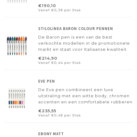
transparante gekleurde clip. Leverbaar in
€190,10
diverse kleuren en al te bedrukken vanaf
Vanaf €0,38 per Stuk
25 stuks: een populaire promotiepen.
STILOLINEA BARON COLOUR PENNEN
De Baron pen is een van de best
verkochte modellen in de promotionele
markt en staat voor Italiaanse kwaliteit.
Met blauwe schrijfvulling die langer
€214,90
meegaat en prettig schrijft zonder
Vanaf €0,44 per Stuk
vlekken. Verkrijgbaar in 8 kleuren en te
bedrukken vanaf 25 stuks.
EVE PEN
De Eve pen combineert een luxe
uitstraling met een witte body, chromen
accenten en een comfortabele rubberen
grip in 8 kleuren. Full color te bedrukken
€235,55
met jouw logo of tekst en al leverbaar
Vanaf €0,48 per Stuk
vanaf 25 stuks.
EBONY MATT