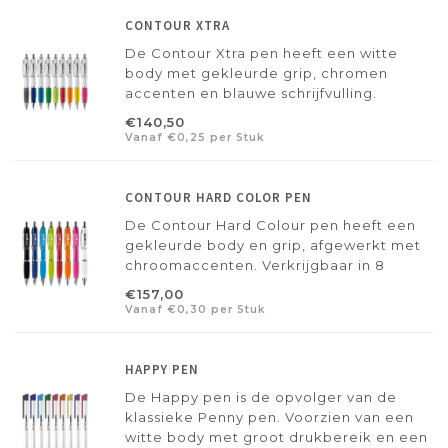
CONTOUR XTRA
De Contour Xtra pen heeft een witte
body met gekleurde grip, chromen
accenten en blauwe schrijfvulling.
Verkrijgbaar in 9 kleuren en al te
€140,50
personaliseren met full color bedrukking
Vanaf €0,25 per Stuk
vanaf 25 stuks: een veelzijdig
promotieartikel.
CONTOUR HARD COLOR PEN
De Contour Hard Colour pen heeft een
gekleurde body en grip, afgewerkt met
chroomaccenten. Verkrijgbaar in 8
verschillende kleuren en al te bedrukken
€157,00
met jouw logo of tekst vanaf 25 stuks:
Vanaf €0,30 per Stuk
een stijlvolle promotiepen.
HAPPY PEN
De Happy pen is de opvolger van de
klassieke Penny pen. Voorzien van een
witte body met groot drukbereik en een