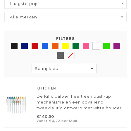
Laagste prijs
Alle merken
FILTERS
Schrijfkleur
KIFIC PEN
De Kific balpen heeft een push-up
mechanisme en een opvallend
tweekleurig ontwerp met witte houder
en clip in diverse kleuren. Voorzien van
€140,50
blauwe inkt en een ruim bedrukvlak, al te
Vanaf €0,22 per Stuk
personaliseren vanaf 25 stuks.