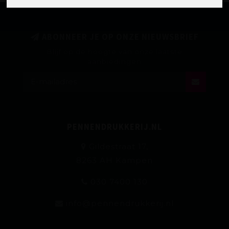
ABONNEER JE OP ONZE NIEUWSBRIEF
Blijf op de hoogte van onze laatste
aanbiedingen
PENNENDRUKKERIJ.NL
Gildestraat 17,
8263 AH Kampen
030 7400 130
info@pennendrukkerij.nl