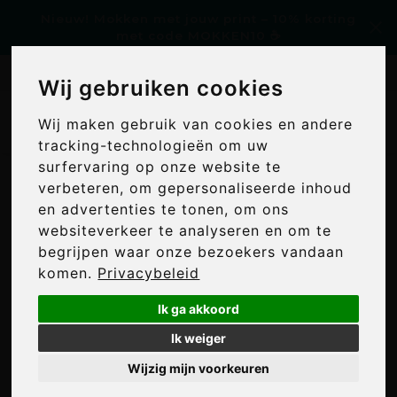
Nieuw! Mokken met jouw print – 10% korting
met code MOKKEN10 ☕
Gratis bestandscontrole
Wij gebruiken cookies
Wij gebruiken cookies
Wij maken gebruik van cookies en andere
Wij maken gebruik van cookies en andere
0
tracking-technologieën om uw
tracking-technologieën om uw
surfervaring op onze website te
surfervaring op onze website te
Home
/
Tags
/
abs
verbeteren, om gepersonaliseerde inhoud
verbeteren, om gepersonaliseerde inhoud
PRODUCTEN GETAGD MET
en advertenties te tonen, om ons
en advertenties te tonen, om ons
ABS
websiteverkeer te analyseren en om te
websiteverkeer te analyseren en om te
begrijpen waar onze bezoekers vandaan
begrijpen waar onze bezoekers vandaan
24
komen.
komen.
Privacybeleid
Privacybeleid
Min: €
0
Max: €
5
Ik ga akkoord
Ik ga akkoord
Ik weiger
Ik weiger
Meest bekeken
Wijzig mijn voorkeuren
Wijzig mijn voorkeuren