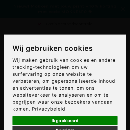
Nieuw! Mokken met jouw print – 10% korting
met code MOKKEN10 ☕
Gratis bestandscontrole
0
Wij gebruiken cookies
Wij gebruiken cookies
Home
/
Merken
/
Cricket aanstekers bedrukken?
Wij maken gebruik van cookies en andere
Wij maken gebruik van cookies en andere
CRICKET AANSTEKERS
tracking-technologieën om uw
tracking-technologieën om uw
BEDRUKKEN?
surfervaring op onze website te
surfervaring op onze website te
verbeteren, om gepersonaliseerde inhoud
verbeteren, om gepersonaliseerde inhoud
24
en advertenties te tonen, om ons
en advertenties te tonen, om ons
websiteverkeer te analyseren en om te
websiteverkeer te analyseren en om te
Min: €
0
Max: €
450
begrijpen waar onze bezoekers vandaan
begrijpen waar onze bezoekers vandaan
komen.
komen.
Privacybeleid
Privacybeleid
Meest bekeken
Ik ga akkoord
Ik ga akkoord
Alle merken