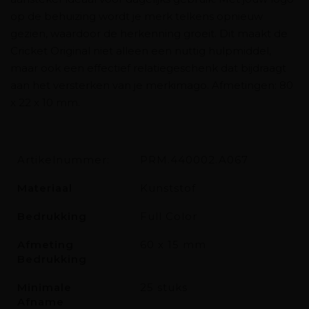
op de behuizing wordt je merk telkens opnieuw
gezien, waardoor de herkenning groeit. Dit maakt de
Cricket Original niet alleen een nuttig hulpmiddel,
maar ook een effectief relatiegeschenk dat bijdraagt
aan het versterken van je merkimago. Afmetingen: 80
x 22 x 10 mm.
Artikelnummer:
PRM.440002.A067
Materiaal
Kunststof
Bedrukking
Full Color
Afmeting
60 x 15 mm
Bedrukking
Minimale
25 stuks
Afname