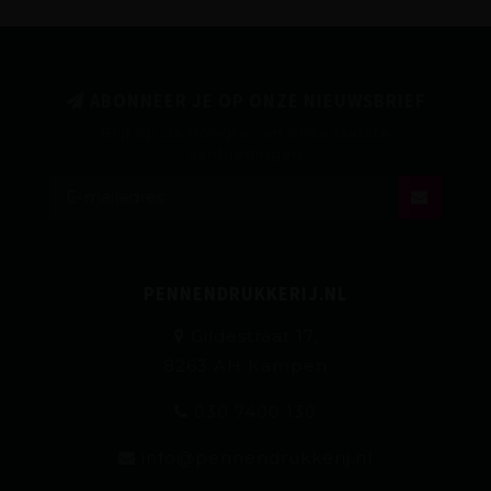
ABONNEER JE OP ONZE NIEUWSBRIEF
Blijf op de hoogte van onze laatste
aanbiedingen
PENNENDRUKKERIJ.NL
Gildestraat 17,
8263 AH Kampen
030 7400 130
info@pennendrukkerij.nl