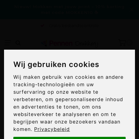
Nieuw! Mokken met jouw print – 10% korting
met code MOKKEN10 ☕
Gratis bestandscontrole
0
Home
/
Cricket aansteker Original
Wij gebruiken cookies
Wij gebruiken cookies
CRICKET AANSTEKER ORIGINAL
Wij maken gebruik van cookies en andere
Wij maken gebruik van cookies en andere
CRICKET AANSTEKERS BEDRUKKEN?
tracking-technologieën om uw
tracking-technologieën om uw
surfervaring op onze website te
surfervaring op onze website te
verbeteren, om gepersonaliseerde inhoud
verbeteren, om gepersonaliseerde inhoud
en advertenties te tonen, om ons
en advertenties te tonen, om ons
websiteverkeer te analyseren en om te
websiteverkeer te analyseren en om te
begrijpen waar onze bezoekers vandaan
begrijpen waar onze bezoekers vandaan
komen.
komen.
Privacybeleid
Privacybeleid