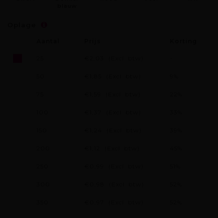
blauw
Oplage
Aantal
Prijs
Korting
25
€2,03
(Excl. btw)
-
50
€1,85
(Excl. btw)
9%
75
€1,59
(Excl. btw)
22%
100
€1,37
(Excl. btw)
33%
150
€1,24
(Excl. btw)
39%
200
€1,12
(Excl. btw)
45%
250
€0,99
(Excl. btw)
51%
300
€0,98
(Excl. btw)
52%
350
€0,97
(Excl. btw)
52%