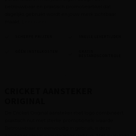
betrouwbaar en praktisch promotieartikel dat
dagelijks gebruikt wordt en jouw merk zichtbaar
maakt.
Lees meer..
SCHERPE PRIJZEN
SNELLE LEVERTIJDEN
GÉÉN INSTELKOSTEN
GRATIS
BESTANDSCONTROLE
CRICKET AANSTEKER
ORIGINAL
De Cricket Original aansteker met logo combineert
praktisch nut met sterke promotionele waarde.
Betrouwbaar en eenvoudig in gebruik, is deze
aansteker ideaal voor dagelijks gebruik. Met jouw logo