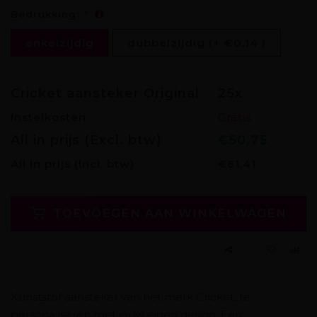
Bedrukking:
*
enkelzijdig
dubbelzijdig (+ €0,14 )
Cricket aansteker Original
25x
Instelkosten
Gratis
All in prijs (Excl. btw)
€50,75
All in prijs
(Incl. btw)
€61,41
TOEVOEGEN AAN WINKELWAGEN
Kunststof aansteker van het merk Cricket, te
personaliseren met jouw eigen design. Een