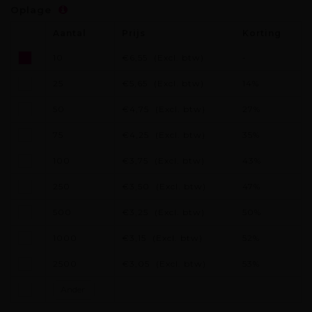
Oplage
Aantal
Prijs
Korting
10
€6,55
(Excl. btw)
-
25
€5,65
(Excl. btw)
14%
50
€4,75
(Excl. btw)
27%
75
€4,25
(Excl. btw)
35%
100
€3,75
(Excl. btw)
43%
250
€3,50
(Excl. btw)
47%
500
€3,25
(Excl. btw)
50%
1000
€3,15
(Excl. btw)
52%
2500
€3,05
(Excl. btw)
53%