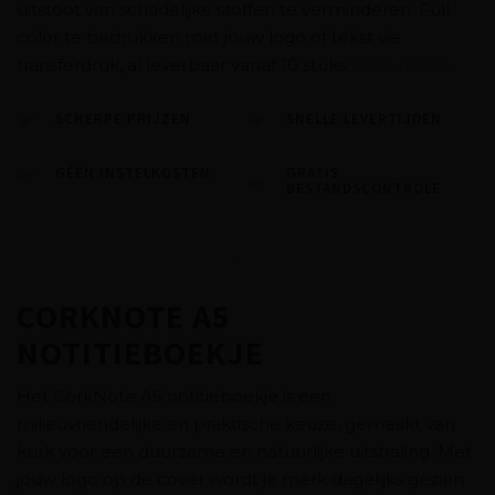
uitstoot van schadelijke stoffen te verminderen. Full
color te bedrukken met jouw logo of tekst via
transferdruk, al leverbaar vanaf 10 stuks.
Lees meer..
SCHERPE PRIJZEN
SNELLE LEVERTIJDEN
GÉÉN INSTELKOSTEN
GRATIS
BESTANDSCONTROLE
CORKNOTE A5
NOTITIEBOEKJE
Het CorkNote A5 notitieboekje is een
milieuvriendelijke en praktische keuze, gemaakt van
kurk voor een duurzame en natuurlijke uitstraling. Met
jouw logo op de cover wordt je merk dagelijks gezien