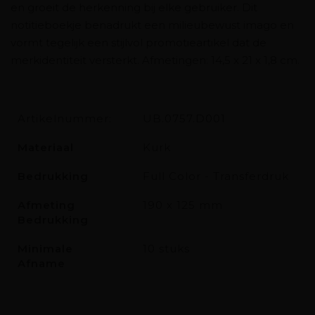
en groeit de herkenning bij elke gebruiker. Dit
notitieboekje benadrukt een milieubewust imago en
vormt tegelijk een stijlvol promotieartikel dat de
merkidentiteit versterkt. Afmetingen: 14,5 x 21 x 1,8 cm.
Artikelnummer:
UB.0757.D001
Materiaal
Kurk
Bedrukking
Full Color - Transferdruk
Afmeting
190 x 125 mm
Bedrukking
Minimale
10 stuks
Afname