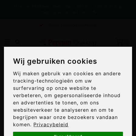
Nieuw! Mokken met jouw print – 10% korting
met code MOKKEN10 ☕
Gratis bestandscontrole
0
Wij gebruiken cookies
Wij gebruiken cookies
Home
/
CorkNote A5 notitieboekje
CORKNOTE A5 NOTITIEBOEKJE
Wij maken gebruik van cookies en andere
Wij maken gebruik van cookies en andere
tracking-technologieën om uw
tracking-technologieën om uw
surfervaring op onze website te
surfervaring op onze website te
verbeteren, om gepersonaliseerde inhoud
verbeteren, om gepersonaliseerde inhoud
en advertenties te tonen, om ons
en advertenties te tonen, om ons
websiteverkeer te analyseren en om te
websiteverkeer te analyseren en om te
begrijpen waar onze bezoekers vandaan
begrijpen waar onze bezoekers vandaan
komen.
komen.
Privacybeleid
Privacybeleid