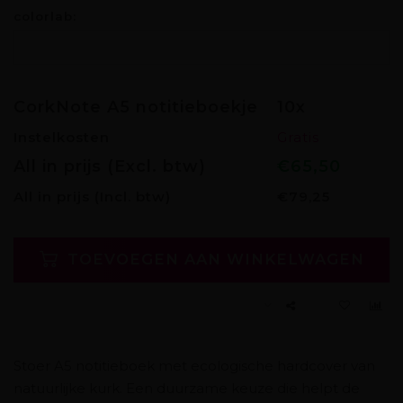
colorlab:
CorkNote A5 notitieboekje
10x
Instelkosten
Gratis
All in prijs (Excl. btw)
€65,50
All in prijs
(Incl. btw)
€79,25
TOEVOEGEN AAN WINKELWAGEN
Stoer A5 notitieboek met ecologische hardcover van
natuurlijke kurk. Een duurzame keuze die helpt de