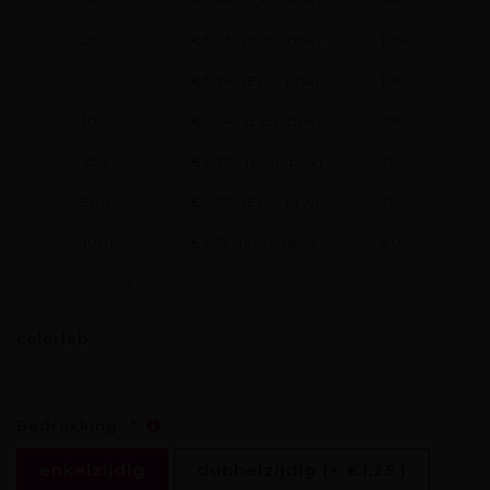
25
€3,73
(Excl. btw)
10%
50
€3,35
(Excl. btw)
19%
100
€2,94
(Excl. btw)
29%
250
€2,70
(Excl. btw)
35%
500
€2,57
(Excl. btw)
38%
1000
€2,51
(Excl. btw)
40%
colorlab:
Bedrukking:
*
enkelzijdig
dubbelzijdig (+ €1,25 )