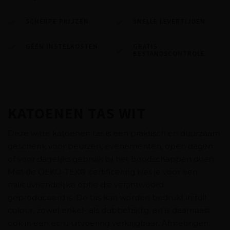
SCHERPE PRIJZEN
SNELLE LEVERTIJDEN
GÉÉN INSTELKOSTEN
GRATIS
BESTANDSCONTROLE
KATOENEN TAS WIT
Deze witte katoenen tas is een praktisch en duurzaam
geschenk voor beurzen, evenementen, open dagen
of voor dagelijks gebruik bij het boodschappen doen.
Met de OEKO-TEX® certificering kies je voor een
milieuvriendelijke optie die verantwoord
geproduceerd is. De tas kan worden bedrukt in full
colour, zowel enkel- als dubbelzijdig, en is daarnaast
ook in een ecru uitvoering verkrijgbaar. Afmetingen: