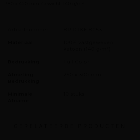
380 x 420 mm. Gewicht: 140 g/m².
Artikelnummer:
BR.DTKE.B053
Materiaal
100% vastgeweven
katoen (140 g/m²)
Bedrukking
Full Color
Afmeting
250 x 300 mm
Bedrukking
Minimale
10 stuks
Afname
GERELATEERDE PRODUCTEN