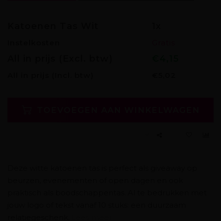
Katoenen Tas Wit
1x
Instelkosten
Gratis
All in prijs (Excl. btw)
€4,15
All in prijs
(Incl. btw)
€5,02
TOEVOEGEN AAN WINKELWAGEN
Deze witte katoenen tas is perfect als giveaway op
beurzen, evenementen of open dagen en ook
praktisch als boodschappentas. Al te bedrukken met
jouw logo of tekst vanaf 10 stuks: een duurzaam
relatiegeschenk.
Lees meer..