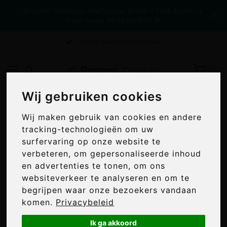
Nieuw! Mokken met jouw print – 10% korting
met code MOKKEN10 ☕
Gratis bestandscontrole
0
Wij gebruiken cookies
Wij gebruiken cookies
Home
/
Katoenen Tas Wit
KATOENEN TAS WIT
Wij maken gebruik van cookies en andere
Wij maken gebruik van cookies en andere
tracking-technologieën om uw
tracking-technologieën om uw
surfervaring op onze website te
surfervaring op onze website te
verbeteren, om gepersonaliseerde inhoud
verbeteren, om gepersonaliseerde inhoud
en advertenties te tonen, om ons
en advertenties te tonen, om ons
websiteverkeer te analyseren en om te
websiteverkeer te analyseren en om te
begrijpen waar onze bezoekers vandaan
begrijpen waar onze bezoekers vandaan
komen.
komen.
Privacybeleid
Privacybeleid
Ik ga akkoord
Ik ga akkoord