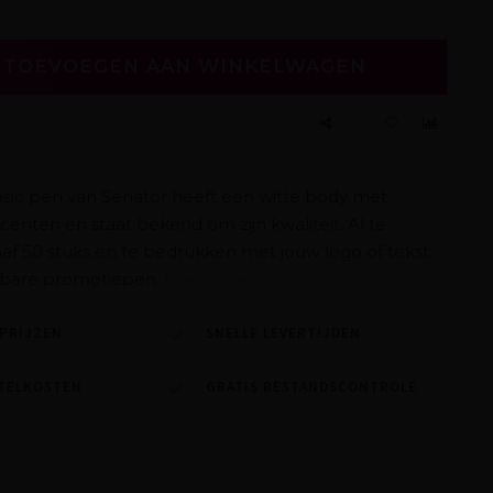
TOEVOEGEN AAN WINKELWAGEN
asic pen van Senator heeft een witte body met
enten en staat bekend om zijn kwaliteit. Al te
af 50 stuks en te bedrukken met jouw logo of tekst:
bare promotiepen.
Lees meer..
PRIJZEN
SNELLE LEVERTIJDEN
TELKOSTEN
GRATIS BESTANDSCONTROLE