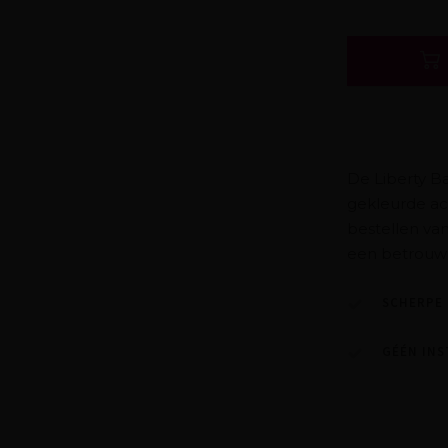
De Liberty B
gekleurde acc
bestellen van
een betrouw
SCHERPE 
GÉÉN INS