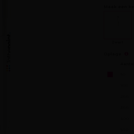
Maak een k
Zwart
Oplage
Aanta
50
100
200
300
400
500