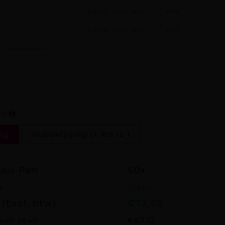
€0,47
(Excl. btw)
67%
€0,45
(Excl. btw)
69%
:
*
ig
dubbelzijdig (+ €0,12 )
asic Pen
50x
n
Gratis
s (Excl. btw)
€72,00
Incl. btw)
€87,12