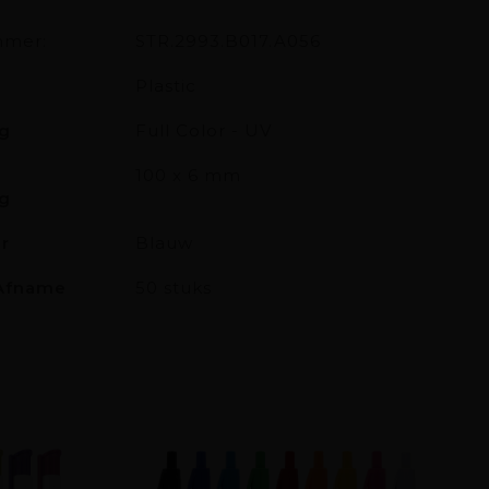
mmer:
STR.2993.B017.A056
Plastic
g
Full Color - UV
100 x 6 mm
g
ur
Blauw
Afname
50 stuks