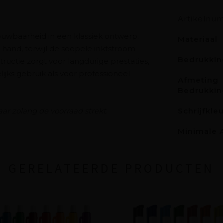
Artikelnu
uwbaarheid in een klassiek ontwerp.
Materiaal
e hand, terwijl de soepele inktstroom
Bedrukkin
ructie zorgt voor langdurige prestaties,
ijks gebruik als voor professioneel
Afmeting
Bedrukkin
aar zolang de voorraad strekt.
Schrijfkle
Minimale 
GERELATEERDE PRODUCTEN