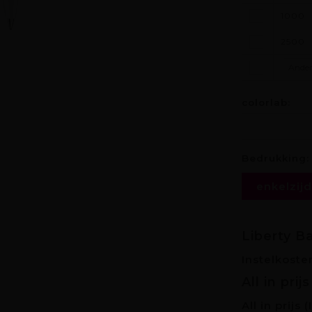
1000
2500
colorlab:
Bedrukking
enkelzijd
Liberty B
Instelkoste
All in prij
All in prijs
(