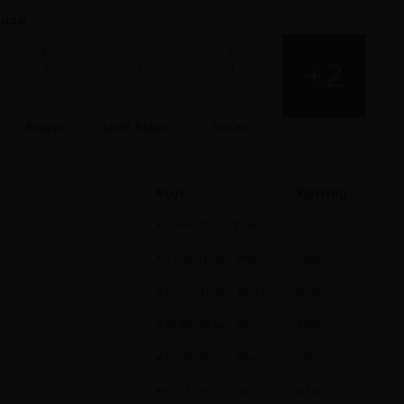
euze
+2
Blauw
Licht Blauw
Groen
l
Prijs
Korting
€1,44
(Excl. btw)
-
€1,08
(Excl. btw)
25%
€0,77
(Excl. btw)
47%
€0,65
(Excl. btw)
55%
€0,59
(Excl. btw)
59%
€0,53
(Excl. btw)
63%