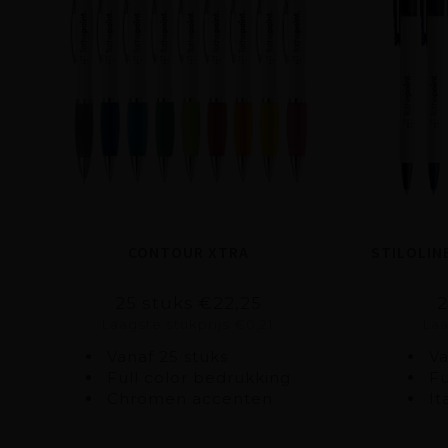
CONTOUR XTRA
STILOLIN
25 stuks €22,25
2
Laagste stukprijs €0,21
Laa
Vanaf 25 stuks
Va
Full color bedrukking
Fu
Chromen accenten
It